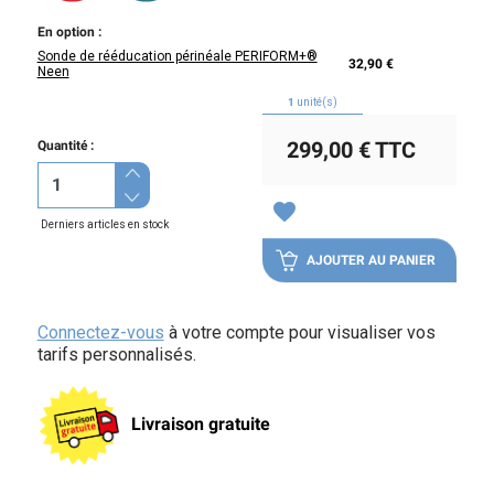
En option :
Sonde de rééducation périnéale PERIFORM+®
32,90 €
Neen
1
unité(s)
299,00 €
TTC
Quantité :
favorite
Derniers articles en stock
AJOUTER AU PANIER
Connectez-vous
à votre compte pour visualiser vos
tarifs personnalisés.
Livraison gratuite