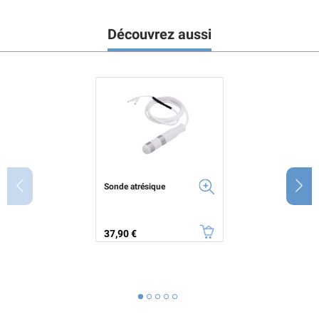
Découvrez aussi
Sonde atrésique
Prix
37,90 €