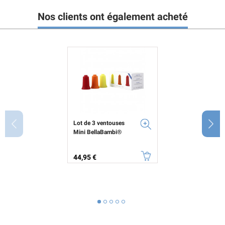
Nos clients ont également acheté
Lot de 3 ventouses
Mini BellaBambi®
Prix
44,95 €