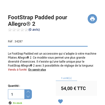
FootStrap Padded pour
Allegro® 2
(0 avis)
Réf :
34287
Le FootSrap Padded est un accessoire qui s'adapte à votre machine
Pilates Allegro® 2. Ce modèle vous permet une plus grande
diversité d'exercices. Il n'existe qu'une taille unique pour le
FootStrap Allegro® 2 avec 3 possibilités de réglage de la longueur.
Vendu à l'unité.
En savoir plus
1
unité(s)
Quantité :
54,00 €
TTC
favorite
En stock