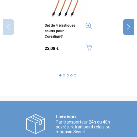
Set de 4 élastiques
courts pour
Corealign®
Prix
22,08 €
Livraison
Par transporteur 24h ou 48h
ouvrés, retrait point relais ou
magasin Sissel.