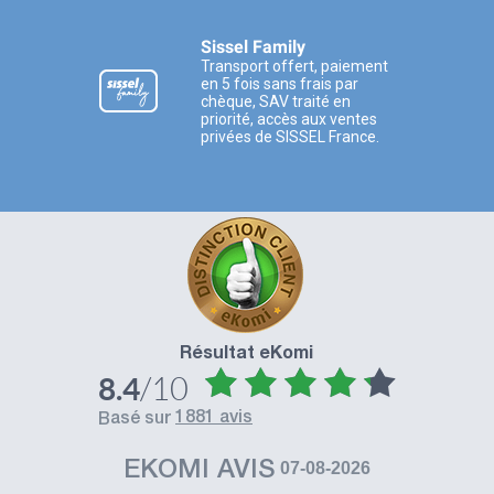
Sissel Family
Transport offert, paiement
en 5 fois sans frais par
chèque, SAV traité en
priorité, accès aux ventes
privées de SISSEL France.
Résultat eKomi
/10
8.4
1881 avis
basé sur
EKOMI AVIS
07-08-2026