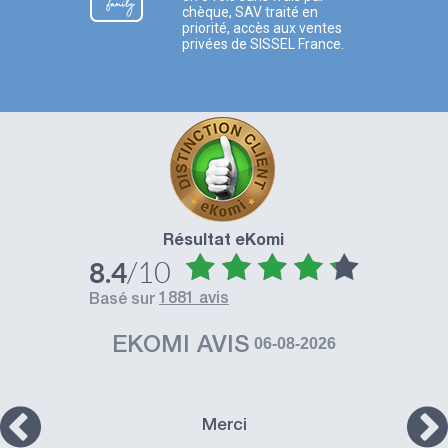
chèque, SAV traité en
priorité, accès aux ventes
privées de SISSEL France.
Résultat eKomi
/10
8.4
1881 avis
basé sur
EKOMI AVIS
06-08-2026
Merci