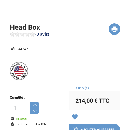
Head Box
(0 avis)
Réf :
34247
1
unité(s)
Quantité :
214,00 €
TTC
favorite
En stock
Expédition lundi à 13h30
AJOUTER AU PANIER