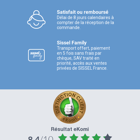
Satisfait ou remboursé
Délai de 8 jours calendaires à
compter de la réception de la
commande.
Sissel Family
Transport offert, paiement
en 5 fois sans frais par
chèque, SAV traité en
priorité, accès aux ventes
privées de SISSEL France.
Résultat eKomi
/10
8.4