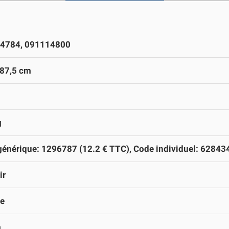
4784, 091114800
 87,5 cm
g
énérique: 1296787 (12.2 € TTC), Code individuel: 62843
ir
e
m