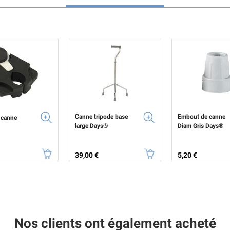
Canne tripode base
Embout de canne
-canne
large Days®
Diam Gris Days®
Prix
Prix
39,00 €
5,20 €
Nos clients ont également acheté