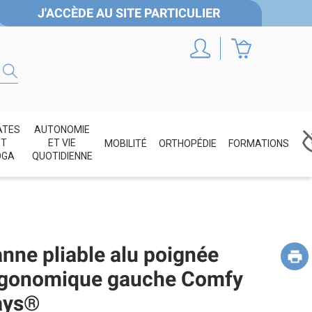
J'ACCÈDE AU SITE PARTICULIER
ATES
AUTONOMIE
ET
ET VIE
MOBILITÉ
ORTHOPÉDIE
FORMATIONS
OGA
QUOTIDIENNE
nne pliable alu poignée
gonomique gauche Comfy
ays®