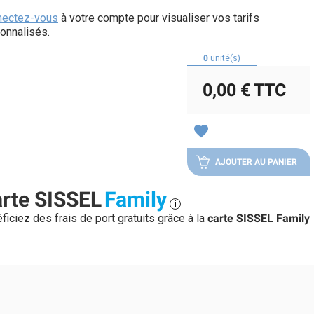
nectez-vous
à votre compte pour visualiser vos tarifs
onnalisés.
0
unité(s)
0,00 €
TTC
favorite
AJOUTER AU PANIER
rte SISSEL
Family
i
ficiez des frais de port gratuits grâce à la
carte SISSEL Family