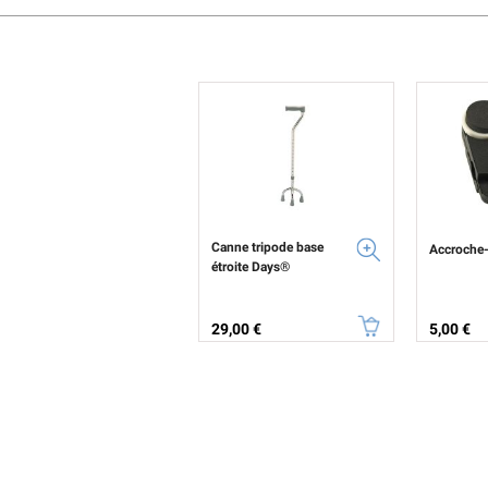
Canne tripode base
Accroche
étroite Days®
Prix
Prix
29,00 €
5,00 €