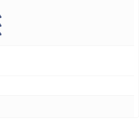
%
%
%