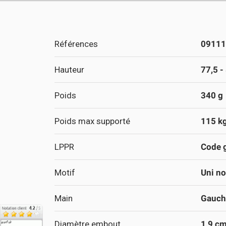
Références
09111
Hauteur
77,5 -
Poids
340 g
Poids max supporté
115 k
LPPR
Code g
Motif
Uni no
Main
Gauch
Diamètre embout
1,9 c