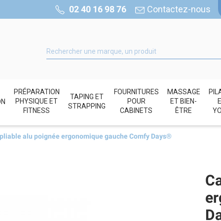
02 40 16 98 76
Contactez-nous
PRÉPARATION
FOURNITURES
MASSAGE
PIL
TAPING ET
PHYSIQUE ET
POUR
ET BIEN-
ON
STRAPPING
FITNESS
CABINETS
ÊTRE
Y
pliable alu poignée ergonomique gauche Comfy Days®
Ca
er
D