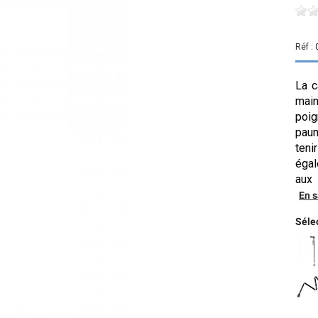
Réf :
La c
main
poig
paum
teni
égal
aux
En s
Sélec