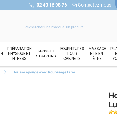
02 40 16 98 76
Contactez-nous
PRÉPARATION
FOURNITURES
MASSAGE
PIL
TAPING ET
PHYSIQUE ET
POUR
ET BIEN-
ON
STRAPPING
FITNESS
CABINETS
ÊTRE
Y
Housse éponge avec trou visage Luxe
Ho
Lu