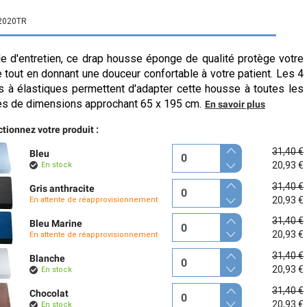
2020TR
le d'entretien, ce drap housse éponge de qualité protège votre
e tout en donnant une douceur confortable à votre patient. Les 4
s à élastiques permettent d'adapter cette housse à toutes les
es de dimensions approchant 65 x 195 cm.
En savoir plus
tionnez votre produit :
31,40 €
Bleu
20,93 €
En stock
31,40 €
Gris anthracite
20,93 €
En attente de réapprovisionnement
31,40 €
Bleu Marine
20,93 €
En attente de réapprovisionnement
31,40 €
Blanche
20,93 €
En stock
31,40 €
Chocolat
20,93 €
En stock