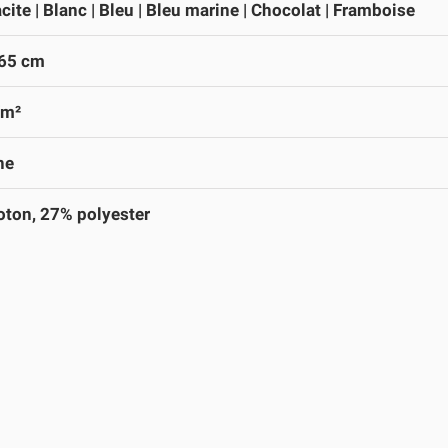
cite | Blanc | Bleu | Bleu marine | Chocolat | Framboise
 65 cm
/m²
ne
ton, 27% polyester