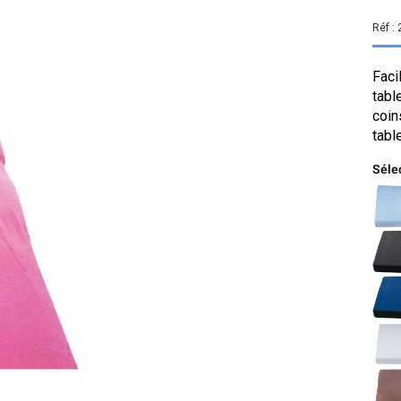
Réf :
Faci
tabl
coin
tabl
Sélec