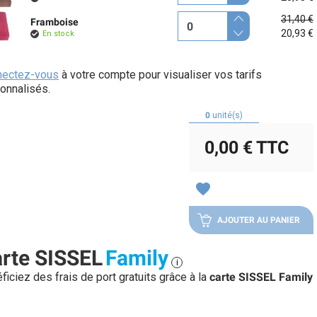
31,40 €
Framboise
20,93 €
En stock
nectez-vous
à votre compte pour visualiser vos tarifs
onnalisés.
0
unité(s)
0,00 €
TTC
favorite
AJOUTER AU PANIER
rte SISSEL
Family
i
ficiez des frais de port gratuits grâce à la
carte SISSEL Family