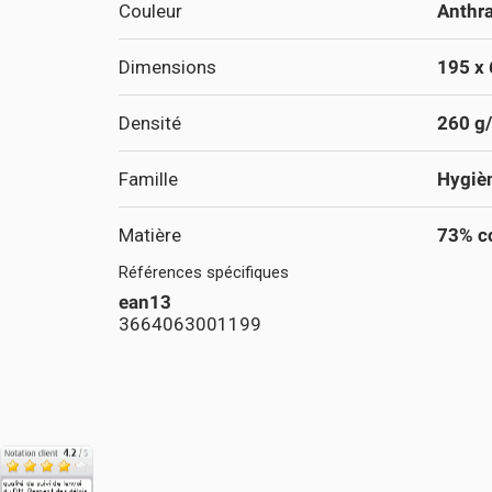
Couleur
Anthra
Dimensions
195 x
Densité
260 g
Famille
Hygiè
Matière
73% co
Références spécifiques
ean13
3664063001199