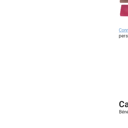
Con
pers
Ca
Béné