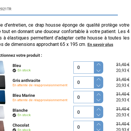
2021TR
le d'entretien, ce drap housse éponge de qualité protège votre
e tout en donnant une douceur confortable à votre patient. Les 4
s à élastiques permettent d'adapter cette housse à toutes les
es de dimensions approchant 65 x 195 cm.
En savoir plus
tionnez votre produit :
31,40 €
Bleu
20,93 €
En stock
31,40 €
Gris anthracite
20,93 €
En attente de réapprovisionnement
31,40 €
Bleu Marine
20,93 €
En attente de réapprovisionnement
31,40 €
Blanche
20,93 €
En stock
31,40 €
Chocolat
20,93 €
En stock