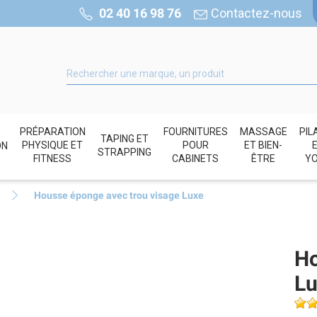
02 40 16 98 76
Contactez-nous
PRÉPARATION
FOURNITURES
MASSAGE
PIL
TAPING ET
PHYSIQUE ET
POUR
ET BIEN-
ON
STRAPPING
FITNESS
CABINETS
ÊTRE
Y
Housse éponge avec trou visage Luxe
Ho
Lu