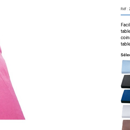
Réf :
Faci
tabl
coin
tabl
Sélec