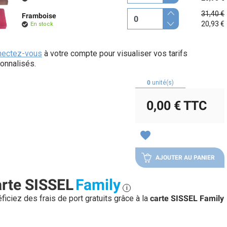
31,40 €
Framboise
20,93 €
En stock
nectez-vous
à votre compte pour visualiser vos tarifs
onnalisés.
0
unité(s)
0,00 €
TTC
favorite
AJOUTER AU PANIER
rte SISSEL
Family
i
ficiez des frais de port gratuits grâce à la
carte SISSEL Family