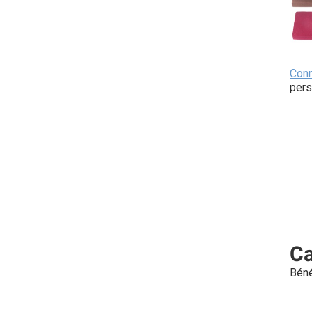
Con
pers
Ca
Béné