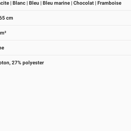
cite | Blanc | Bleu | Bleu marine | Chocolat | Framboise
 65 cm
/m²
ne
ton, 27% polyester