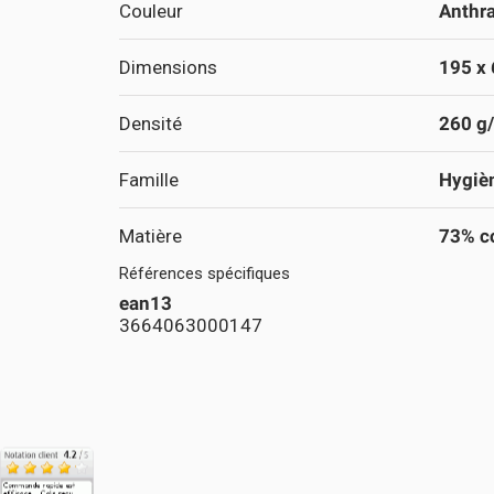
Couleur
Anthra
Dimensions
195 x
Densité
260 g
Famille
Hygiè
Matière
73% co
Références spécifiques
ean13
3664063000147