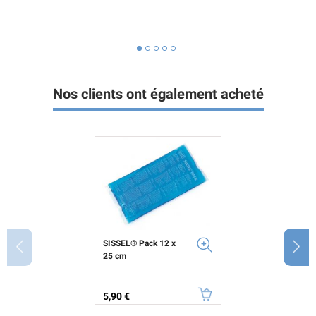
Nos clients ont également acheté
SISSEL® Pack 12 x
25 cm
Prix
5,90 €