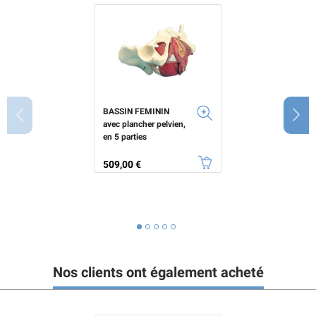
BASSIN FEMININ
avec plancher pelvien,
en 5 parties
Prix
509,00 €
Nos clients ont également acheté