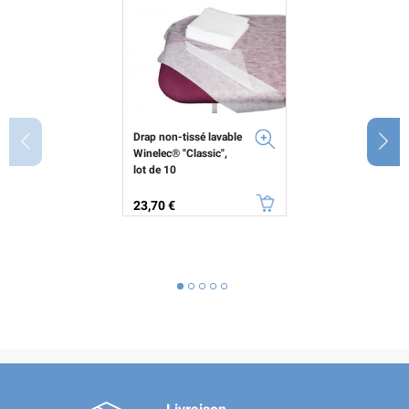
Drap non-tissé lavable
Winelec® "Classic",
lot de 10
Prix
23,70 €