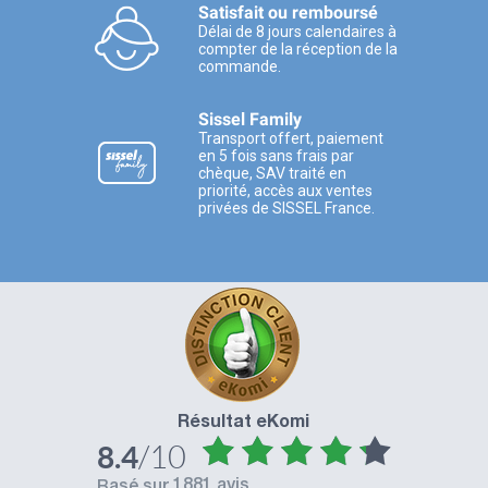
Satisfait ou remboursé
Délai de 8 jours calendaires à
compter de la réception de la
commande.
Sissel Family
Transport offert, paiement
en 5 fois sans frais par
chèque, SAV traité en
priorité, accès aux ventes
privées de SISSEL France.
Résultat eKomi
/10
8.4
1881 avis