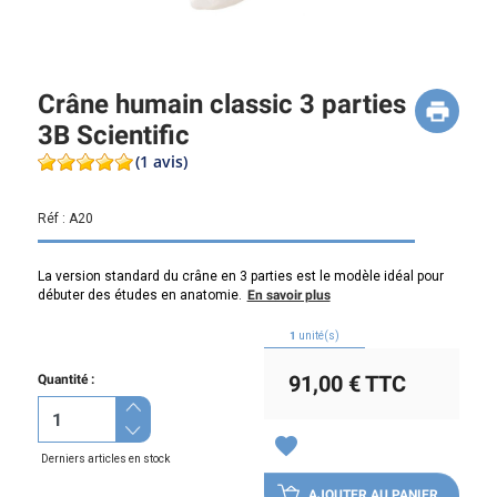
Crâne humain classic 3 parties
3B Scientific
(1 avis)
Réf :
A20
La version standard du crâne en 3 parties est le modèle idéal pour
débuter des études en anatomie.
En savoir plus
1
unité(s)
91,00 €
TTC
Quantité :
favorite
Derniers articles en stock
AJOUTER AU PANIER