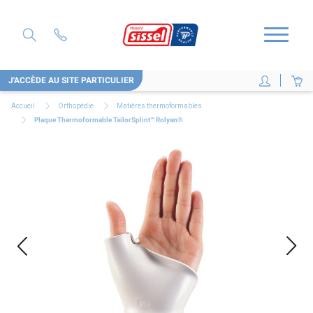
J'ACCÈDE AU SITE PARTICULIER
Accueil
Orthopédie
Matières thermoformables
Plaque Thermoformable TailorSplint™ Rolyan®