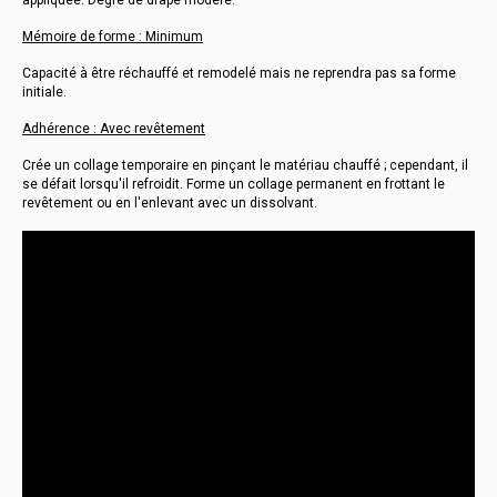
appliquée. Degré de drapé modéré.
Mémoire de forme : Minimum
Capacité à être réchauffé et remodelé mais ne reprendra pas sa forme
initiale.
Adhérence : Avec revêtement
Crée un collage temporaire en pinçant le matériau chauffé ; cependant, il
se défait lorsqu'il refroidit. Forme un collage permanent en frottant le
revêtement ou en l'enlevant avec un dissolvant.