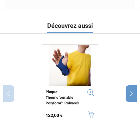
Découvrez aussi
Plaque
Thermoformable
Polyform™ Rolyan®
Prix
122,00 €