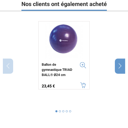
Nos clients ont également acheté
Ballon de
gymnastique TRIAD
BALL® Ø24 cm
Prix
23,45 €