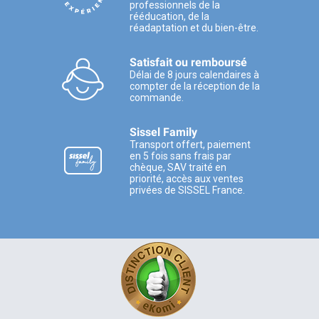
professionnels de la
rééducation, de la
réadaptation et du bien-être.
Satisfait ou remboursé
Délai de 8 jours calendaires à
compter de la réception de la
commande.
Sissel Family
Transport offert, paiement
en 5 fois sans frais par
chèque, SAV traité en
priorité, accès aux ventes
privées de SISSEL France.