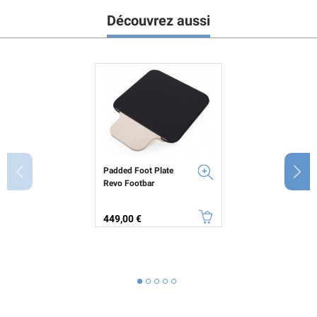
Découvrez aussi
Padded Foot Plate
Revo Footbar
Prix
449,00 €