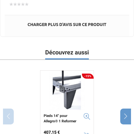
CHARGER PLUS D'AVIS SUR CE PRODUIT
Découvrez aussi
-15%
Pieds 14" pour
Allegro® 1 Reformer
Prix
Prix de base
407,15 €