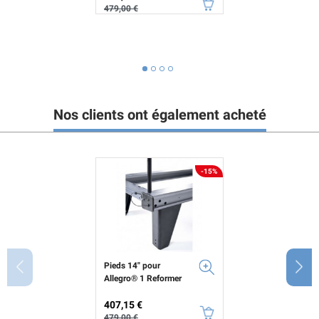
479,00 €
Nos clients ont également acheté
-15%
Pieds 14" pour
Allegro® 1 Reformer
Prix
Prix de base
407,15 €
479,00 €