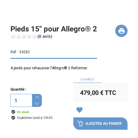
Pieds 15" pour Allegro® 2
(0 avis)
Réf :
34282
4 pieds pour rehausser l'Allegro® 2 Reformer.
1
unité(s)
Quantité :
479,00 €
TTC
favorite
En stock
Expédition lundi à 13h30
AJOUTER AU PANIER