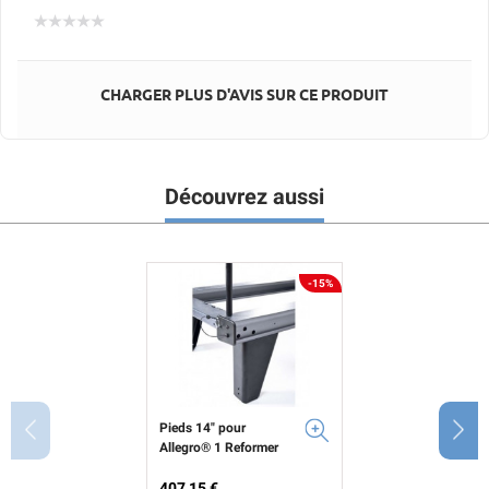
CHARGER PLUS D'AVIS SUR CE PRODUIT
Découvrez aussi
-15%
Pieds 14" pour
Allegro® 1 Reformer
Prix
Prix de base
407,15 €