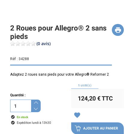
2 Roues pour Allegro® 2 sans
pieds
(0 avis)
Réf :
34288
Adaptez 2 roues sans pieds pour votre Allegro® Reformer 2
1
unité(s)
Quantité :
124,20 €
TTC
favorite
En stock
Expédition lundi à 13h30
AJOUTER AU PANIER