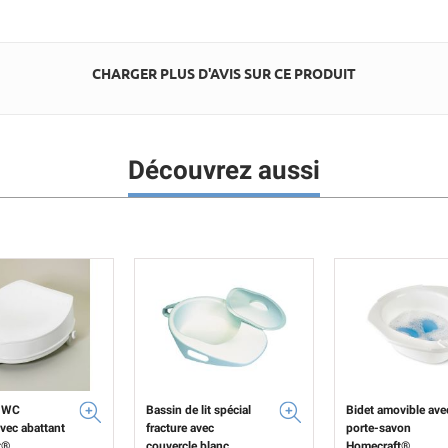
CHARGER PLUS D'AVIS SUR CE PRODUIT
Découvrez aussi
 WC
Bassin de lit spécial
Bidet amovible ave
vec abattant
fracture avec
porte-savon
t®
couvercle blanc
Homecraft®