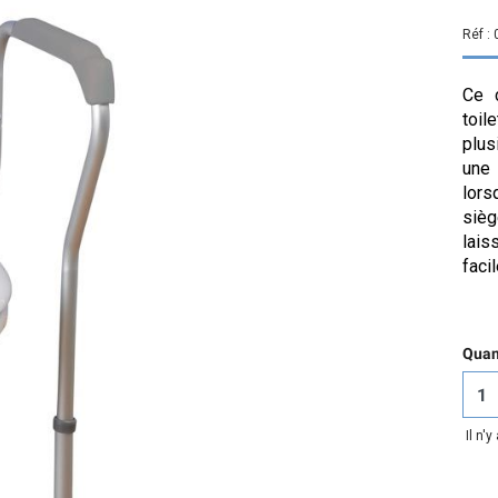
Réf :
Ce 
toil
plus
une 
lors
sièg
lai
faci
Quant
Il n'