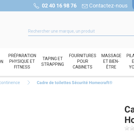
02 40 16 98 76
Contactez-nous
PRÉPARATION
FOURNITURES
MASSAGE
PIL
TAPING ET
PHYSIQUE ET
POUR
ET BIEN-
ON
STRAPPING
FITNESS
CABINETS
ÊTRE
Y
ncontinence
Cadre de toilettes Sécurité Homecraft®
Ca
H