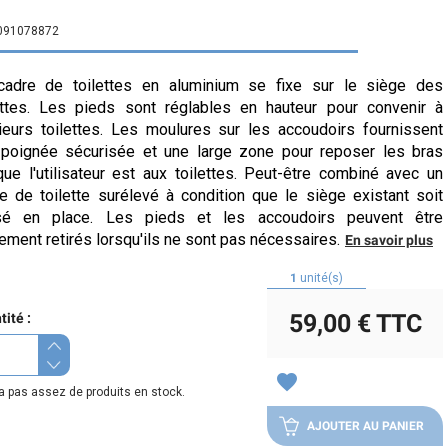
091078872
cadre de toilettes en aluminium se fixe sur le siège des
ettes. Les pieds sont réglables en hauteur pour convenir à
ieurs toilettes. Les moulures sur les accoudoirs fournissent
poignée sécurisée et une large zone pour reposer les bras
que l'utilisateur est aux toilettes. Peut-être combiné avec un
e de toilette surélevé à condition que le siège existant soit
ssé en place. Les pieds et les accoudoirs peuvent être
lement retirés lorsqu'ils ne sont pas nécessaires.
En savoir plus
1
unité(s)
59,00 €
TTC
ité :
favorite
y a pas assez de produits en stock.
AJOUTER AU PANIER