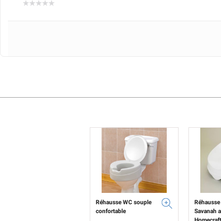
Réhausse WC souple
Réhausse
confortable
Savanah a
Homecraf