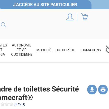
J'ACCÈDE AU SITE PARTICULIER
ATES
AUTONOMIE
ET
ET VIE
MOBILITÉ
ORTHOPÉDIE
FORMATIONS
OGA
QUOTIDIENNE
dre de toilettes Sécurité
omecraft®
(0 avis)