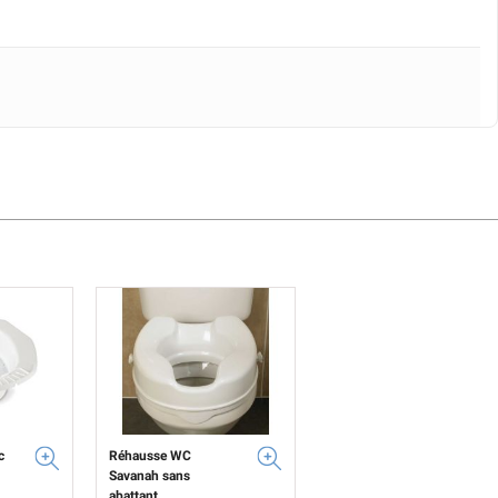
c
Réhausse WC
Savanah sans
abattant