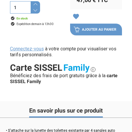
47,00 €
TTC
favorite
En stock
Expédition demain à 13h30
AJOUTER AU PANIER
Connectez-vous
à votre compte pour visualiser vos
tarifs personnalisés.
Carte SISSEL
Family
i
Bénéficiez des frais de port gratuits grâce à la
carte
SISSEL Family
En savoir plus sur ce produit
• S'attache sur la lunette des toilettes existante par 4 sangles auto