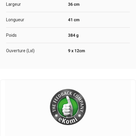
Largeur
36 cm
Longueur
41 cm
Poids
384 g
Ouverture (Lxl)
9 x 12cm