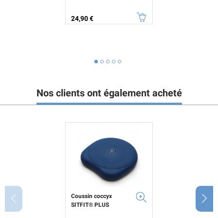
Prix
24,90 €
Nos clients ont également acheté
Coussin coccyx
SITFIT® PLUS