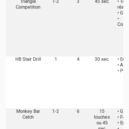
Triangle
1-2
3
45 sec.
• Tem
Competition
réact
• Gai
•
Compé
HB Stair Drill
1
4
30 sec.
• End
• Agil
• Pui
Monkey Bar
1-2
6
15
• Gai
Catch
touches
• For
ou 45
• End
sec.
•