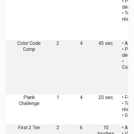
• Pri
décis
• Tem
réact
Color Code
2
4
45 sec.
• Agil
Comp
• Pri
décis
•
Compé
Plank
1
4
20 sec.
• For
Challenge
• Tem
réact
• Gai
First 2 Ten
2
6
10
• Agil
touches
• Vit