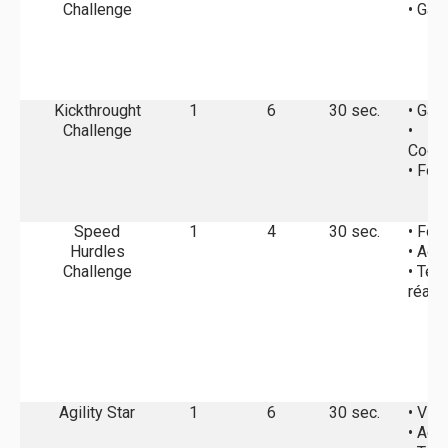
Challenge
• Gai
Kickthrought
1
6
30 sec.
• Gai
Challenge
•
Coord
• For
Speed
1
4
30 sec.
• For
Hurdles
• Agil
Challenge
• Tem
réact
Agility Star
1
6
30 sec.
• Vit
• Agil