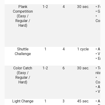
Plank
1-2
4
30 sec.
• For
Competition
• Gai
(Easy /
•
Regular /
Compé
Hard)
Shuttle
1
4
1 cycle
• Agil
Challenge
• Vit
• End
Color Catch
1-2
6
30 sec.
• Tem
(Easy /
réact
Regular /
•
Hard)
Compé
• Agil
• Vit
Light Change
1
3
45 sec.
• Agil