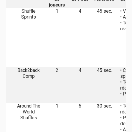
joueurs
Shuffle
1
4
45 sec.
• Vit
Sprints
• Agil
• Tem
réact
Back2back
2
4
45 sec.
• Con
Comp
spati
• Tem
réact
• Pui
Around The
1
6
30 sec.
• Tem
World
réact
Shuffles
• Pri
décis
• Agil