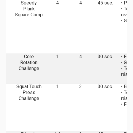
Speedy
4
4
45 sec.
• Pui
Plank
• Tem
Square Comp
réact
• Gai
Core
1
4
30 sec.
• For
Rotation
• Gai
Challenge
• Tem
réact
Squat Touch
1
3
30 sec.
• End
Press
• Tem
Challenge
réact
• For