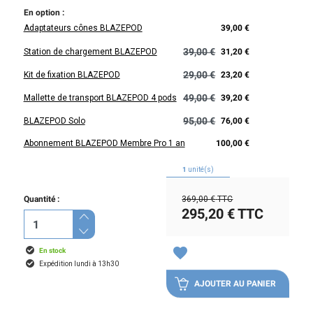
En option :
Adaptateurs cônes BLAZEPOD
39,00 €
39,00 €
Station de chargement BLAZEPOD
31,20 €
29,00 €
Kit de fixation BLAZEPOD
23,20 €
49,00 €
Mallette de transport BLAZEPOD 4 pods
39,20 €
95,00 €
BLAZEPOD Solo
76,00 €
Abonnement BLAZEPOD Membre Pro 1 an
100,00 €
1
unité(s)
Quantité :
369,00 €
TTC
295,20 €
TTC
favorite
En stock
Expédition lundi à 13h30
AJOUTER AU PANIER