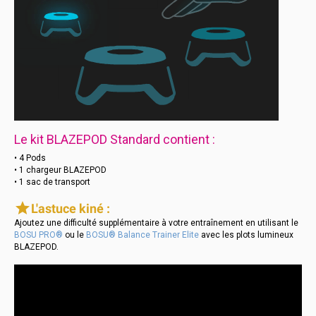
Le kit BLAZEPOD Standard contient :
• 4 Pods
• 1 chargeur BLAZEPOD
• 1 sac de transport
star
L'astuce kiné :
Ajoutez une difficulté supplémentaire à votre entraînement en utilisant le
BOSU PRO®
ou le
BOSU® Balance Trainer Elite
avec les plots lumineux
BLAZEPOD.