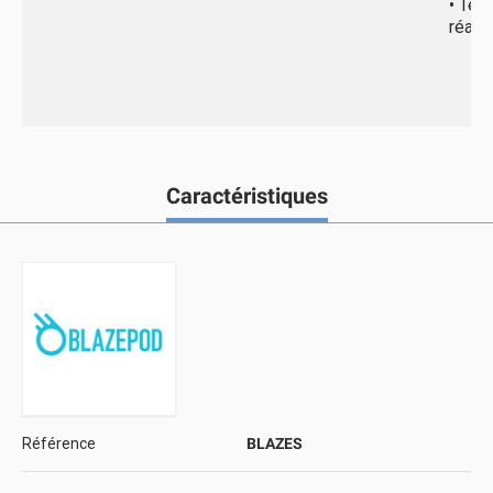
• Tem
réact
Caractéristiques
Référence
BLAZES