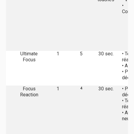
•
Compé
Ultimate
1
5
30 sec.
• Tem
Focus
réact
• Agil
• Pri
décis
Focus
1
30 sec.
• Pri
4
Reaction
décis
• Tem
réact
• Amo
neuro