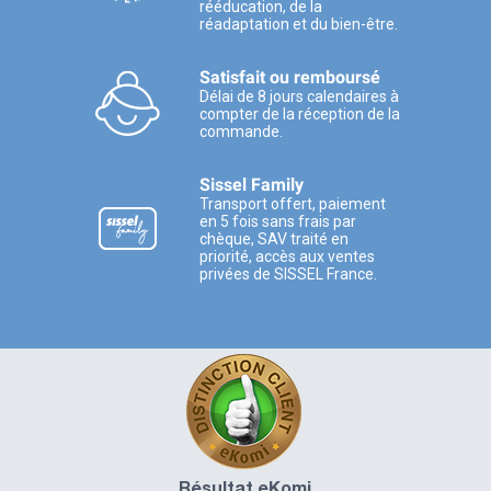
rééducation, de la
réadaptation et du bien-être.
Satisfait ou remboursé
Délai de 8 jours calendaires à
compter de la réception de la
commande.
Sissel Family
Transport offert, paiement
en 5 fois sans frais par
chèque, SAV traité en
priorité, accès aux ventes
privées de SISSEL France.