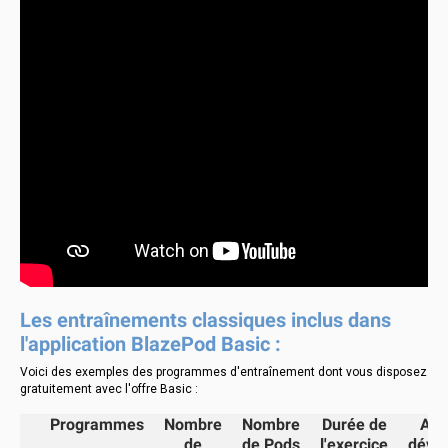
Les entraînements classiques inclus dans
l'application BlazePod Basic :
Voici des exemples des programmes d'entraînement dont vous disposez
gratuitement avec l'offre Basic :
Programmes
Nombre
Nombre
Durée de
Apt
de
de Pods
l'exercice
déve