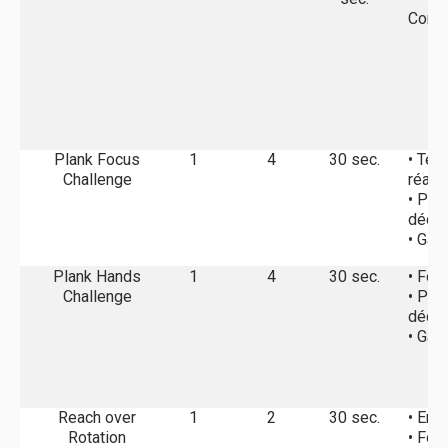
Compé
Plank Focus
1
4
30 sec.
• Tem
Challenge
réact
• Pri
décis
• Gai
Plank Hands
1
4
30 sec.
• For
Challenge
• Pri
décis
• Gai
Reach over
1
2
30 sec.
• End
Rotation
• For