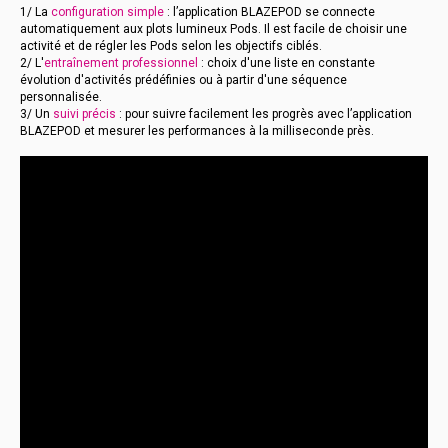
1/ La
configuration simple
: l’application BLAZEPOD se connecte
automatiquement aux plots lumineux Pods. Il est facile de choisir une
activité et de régler les Pods selon les objectifs ciblés.
2/ L'
entraînement professionnel
: choix d'une liste en constante
évolution d'activités prédéfinies ou à partir d'une séquence
personnalisée.
3/ Un
suivi précis
: pour suivre facilement les progrès avec l’application
BLAZEPOD et mesurer les performances à la milliseconde près.